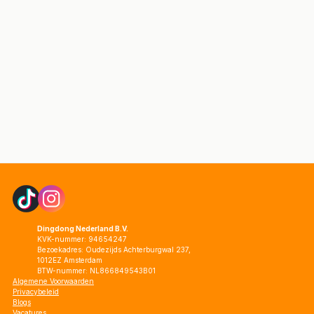
Dingdong Nederland B.V.
KVK-nummer: 94654247
Bezoekadres: Oudezijds Achterburgwal 237,
1012EZ Amsterdam
BTW-nummer: NL866849543B01
Algemene Voorwaarden
Privacybeleid
Blogs
Vacatures