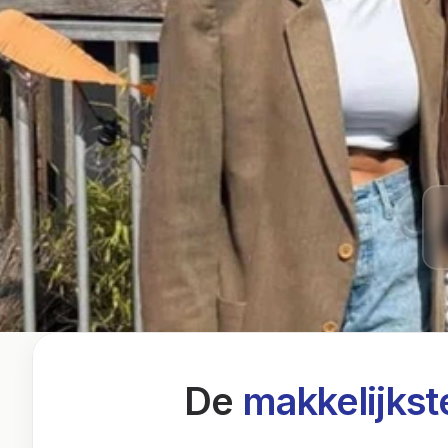
De 
makkelijkst