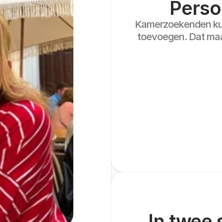
Persoo
Kamerzoekenden kunn
toevoegen. Dat maak
In twee 