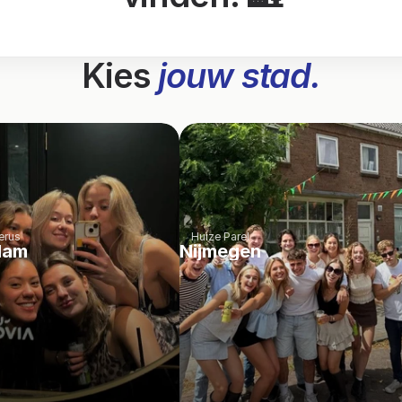
Kies 
jouw stad.
erus
Huize Parel
dam
Nijmegen