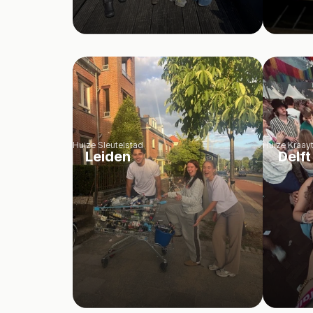
Huize Sleutelstad
Huize Kraayt
Leiden
Delft