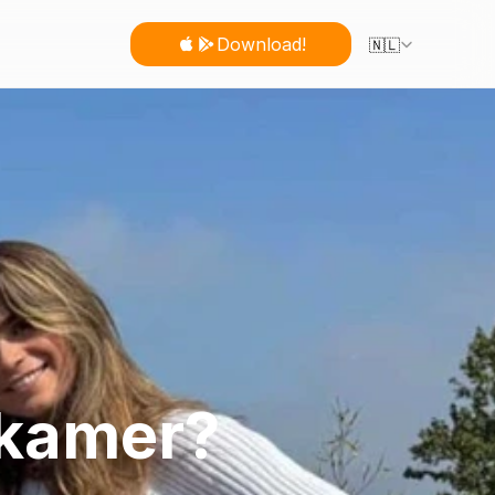
Select Language
Download!
🇳🇱
 kamer?