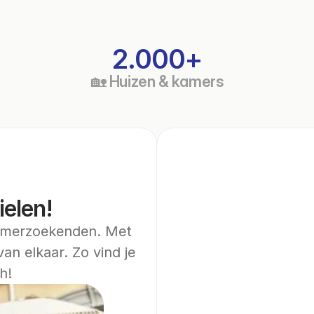
2.000+
🏡 Huizen & kamers
ielen!
amerzoekenden. Met 
an elkaar. Zo vind je 
h!