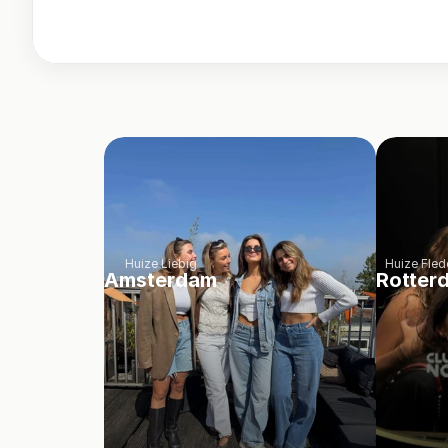
Huize Liebig
Huize Fled
Amsterdam
Rotter