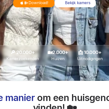
Download!
🏡 
Bekijk kamers
🔎 20.000+
🏡2.000+
📩 10.000+
Kamerzoekenden
Huizen
Uitnodigingen
e manier
 om een huisgeno
vinden! 🏡