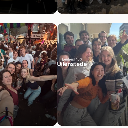
jes
Eenheid 150
Uilenstede