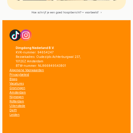
Hoe schrijf je een goed hospibericht? + voorbeeld!  ›
Dingdong Nederland B.V.
KVK-nummer: 94654247
Bezoekadres: Oudezijds Achterburgwal 237,
1012EZ Amsterdam
BTW-nummer: NL866849543B01
Algemene Voorwaarden
Privacybeleid
Blogs
Vacatures
Groningen
Amsterdam
Nijmegen
Rotterdam
Uilenstede
Delft
Leiden