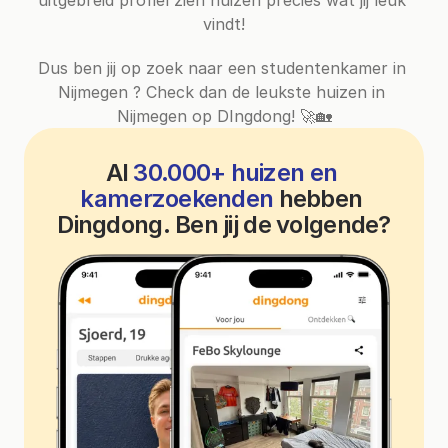
vindt!
Dus ben jij op zoek naar een studentenkamer in 
Nijmegen ? Check dan de leukste huizen in 
Nijmegen op DIngdong! 🚀🏡
Al 
30.000+ huizen en 
kamerzoekenden
 hebben 
Dingdong. Ben jij de volgende?