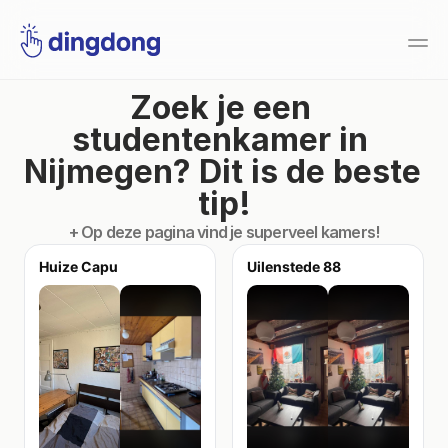
Zoek je een 
studentenkamer in 
Nijmegen? Dit is de beste 
tip!
+ Op deze pagina vind je superveel kamers!
Huize Capu
Uilenstede 88