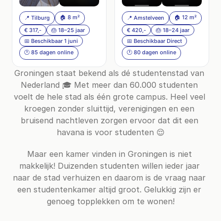
🏠 8 m²
🏠 12 m²
📍 Tilburg
📍 Amstelveen
€ 317,-
🎂 18–25 jaar
€ 420,-
🎂 18–24 jaar
📅 Beschikbaar 1 juni
📅 Beschikbaar Direct
🕐 85 dagen online
🕐 80 dagen online
Groningen staat bekend als dé studentenstad van 
Nederland 🎓 Met meer dan 60.000 studenten 
voelt de hele stad als één grote campus. Heel veel 
kroegen zonder sluittijd, verenigingen en een 
bruisend nachtleven zorgen ervoor dat dit een 
havana is voor studenten 😌
Maar een kamer vinden in Groningen is niet 
makkelijk! Duizenden studenten willen ieder jaar 
naar de stad verhuizen en daarom is de vraag naar 
een studentenkamer altijd groot. Gelukkig zijn er 
genoeg topplekken om te wonen!